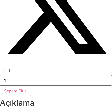
TÜRK
SİNEMASINDA
AUTEURLER
adet
Sepete Ekle
Açıklama