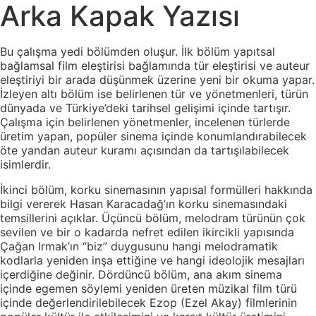
Arka Kapak Yazısı
Bu çalışma yedi bölümden oluşur. İlk bölüm yapıtsal
bağlamsal film eleştirisi bağlamında tür eleştirisi ve auteur
eleştiriyi bir arada düşünmek üzerine yeni bir okuma yapar.
İzleyen altı bölüm ise belirlenen tür ve yönetmenleri, türün
dünyada ve Türkiye’deki tarihsel gelişimi içinde tartışır.
Çalışma için belirlenen yönetmenler, incelenen türlerde
üretim yapan, popüler sinema içinde konumlandırabilecek
öte yandan auteur kuramı açısından da tartışılabilecek
isimlerdir.
İkinci bölüm, korku sinemasının yapısal formülleri hakkında
bilgi vererek Hasan Karacadağ’ın korku sinemasındaki
temsillerini açıklar. Üçüncü bölüm, melodram türünün çok
sevilen ve bir o kadarda nefret edilen ikircikli yapısında
Çağan Irmak’ın “biz” duygusunu hangi melodramatik
kodlarla yeniden inşa ettiğine ve hangi ideolojik mesajları
içerdiğine değinir. Dördüncü bölüm, ana akım sinema
içinde egemen söylemi yeniden üreten müzikal film türü
içinde değerlendirilebilecek Ezop (Ezel Akay) filmlerinin