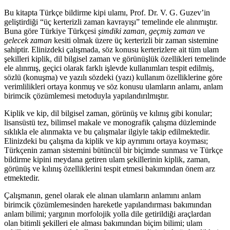
Ulamı
adet
Bu kitapta Türkçe bildirme kipi ulamı, Prof. Dr. V. G. Guzev’in
geliştirdiği “üç kerterizli zaman kavrayışı” temelinde ele alınmıştır.
Buna göre Türkiye Türkçesi
şimdiki zaman, geçmiş zaman
ve
gelecek zaman
kesiti olmak üzere üç kerterizli bir zaman sistemine
sahiptir. Elinizdeki çalışmada, söz konusu kerterizlere ait tüm ulam
şekilleri kiplik, dil bilgisel zaman ve görünüşlük özellikleri temelinde
ele alınmış, geçici olarak farklı işlevde kullanımları tespit edilmiş,
sözlü (konuşma) ve yazılı sözdeki (yazı) kullanım özelliklerine göre
verimlilikleri ortaya konmuş ve söz konusu ulamların anlamı, anlam
birimcik çözümlemesi metoduyla yapılandırılmıştır.
Kiplik ve kip, dil bilgisel zaman, görünüş ve kılınış gibi konular;
lisansüstü tez, bilimsel makale ve monografik çalışma düzleminde
sıklıkla ele alınmakta ve bu çalışmalar ilgiyle takip edilmektedir.
Elinizdeki bu çalışma da kiplik ve kip ayrımını ortaya koyması;
Türkçenin zaman sistemini bütüncül bir biçimde sunması ve Türkçe
bildirme kipini meydana getiren ulam şekillerinin kiplik, zaman,
görünüş ve kılınış özelliklerini tespit etmesi bakımından önem arz
etmektedir.
Çalışmanın, genel olarak ele alınan ulamların anlamını anlam
birimcik çözümlemesinden hareketle yapılandırması bakımından
anlam bilimi; yargının morfolojik yolla dile getirildiği araçlardan
olan bitimli şekilleri ele alması bakımından biçim bilimi; ulam