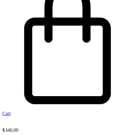
Cart
₺
340,00