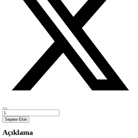
Türkçe
Bildirme
Sepete Ekle
Kipi
Genel
Açıklama
Zaman