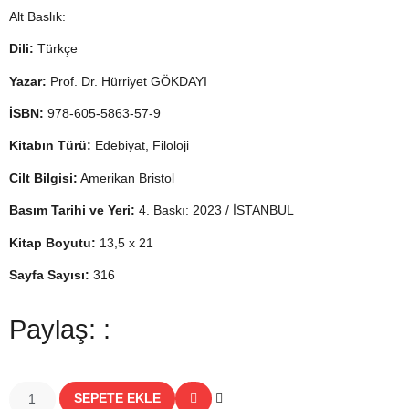
Alt Baslık:
Dili:
Türkçe
Yazar:
Prof. Dr. Hürriyet GÖKDAYI
İSBN:
978-605-5863-57-9
Kitabın Türü:
Edebiyat, Filoloji
Cilt Bilgisi:
Amerikan Bristol
Basım Tarihi ve Yeri:
4. Baskı: 2023 / İSTANBUL
Kitap Boyutu:
13,5 x 21
Sayfa Sayısı:
316
Paylaş: :
SEPETE EKLE