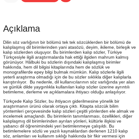
Açıklama
Dilin söz varlığının bir bölümü tek tek sözcüklerden bir bölümü de
kalıplaşmış dil birimlerinden yani atasözü, deyim, ikileme, birleşik ve
kalıp sözlerden oluşuyor. Bu birimlerden kalıp sözler, Türkiye
Türkçesiyle ilgili araştırmalarda hak ettiği ilgiden mahrum kalmış
görünüyor. Hâlbuki bu sözlerin dışındaki kalıplaşmış birimler
hakkında, hem dil bilgisi kitaplarında hem de sözlük ve
monografilerde epey bilgi bulmak mümkün. Kalıp sözlerle ilgili
yeterli araştırma olmadığı için de bu sözler sıklıkla diğer kalıplarla
karıştırılıyor. Bu nedenle, dil kullanıcılarının söz varlığında yer alan
ve günlük dilde yaygınlıkla kullanılan kalıp sözler üzerine ayrıntılı
betimleme, derleme ve açıklamalara ihtiyacı olduğu anlaşılıyor.
Türkçede Kalıp Sözler, bu ihtiyacın giderilmesine yönelik bir
araştırmanın ürünü olarak ortaya çıktı. Kitapta sözcük bilim
yöntemleri çerçevesinde kalıp sözleri çeşitli yönlerden ele almak ve
incelemek amaçlandı. Bu birimlerin tanımlanması, özellikleri, diğer
kalıplaşmış dil birimlerinden ayrılan yönleri, kültürle ilişkisi ve
yabancı dil öğrenimindeki yeri betimlenmeye çalışıldı. Bu
betimlemelere sözlü ve yazılı kaynaklardan derlenen 1210 kalıp
söz, anlamları ve kullanım sıklığı hakkında bir fikir vermesi için