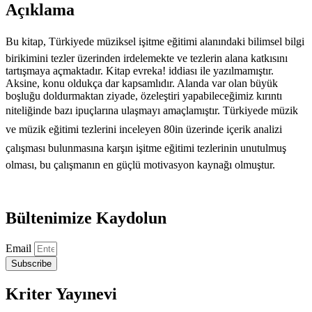
Açıklama
Eğitimi
Araştırmaları
adet
Bu kitap, Türkiyede müziksel işitme eğitimi alanındaki bilimsel bilgi
birikimini tezler üzerinden irdelemekte ve tezlerin alana katkısını
tartışmaya açmaktadır. Kitap evreka! iddiası ile yazılmamıştır.
Aksine, konu oldukça dar kapsamlıdır. Alanda var olan büyük
boşluğu doldurmaktan ziyade, özeleştiri yapabileceğimiz kırıntı
niteliğinde bazı ipuçlarına ulaşmayı amaçlamıştır. Türkiyede müzik
ve müzik eğitimi tezlerini inceleyen 80in üzerinde içerik analizi
çalışması bulunmasına karşın işitme eğitimi tezlerinin unutulmuş
olması, bu çalışmanın en güçlü motivasyon kaynağı olmuştur.
Bültenimize Kaydolun
Email
Subscribe
Kriter Yayınevi