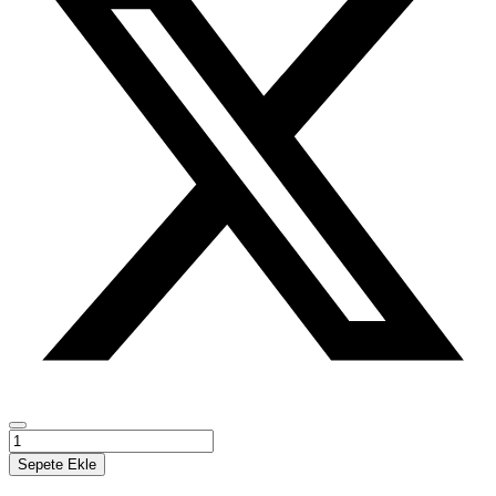
Türkiyede
Sepete Ekle
Müziksel
İşitme