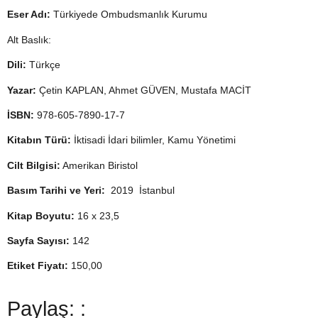
Eser Adı:
Türkiyede Ombudsmanlık Kurumu
Alt Baslık:
Dili:
Türkçe
Yazar:
Çetin KAPLAN, Ahmet GÜVEN, Mustafa MACİT
İSBN:
978-605-7890-17-7
Kitabın Türü:
İktisadi İdari bilimler, Kamu Yönetimi
Cilt Bilgisi:
Amerikan Biristol
Basım Tarihi ve Yeri:
2019 İstanbul
Kitap Boyutu:
16 x 23,5
Sayfa Sayısı:
142
Etiket Fiyatı:
150,00
Paylaş: :