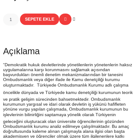
SEPETE EKLE
Açıklama
“Demokratik hukuk devletlerinde yönetilenlerin yönetenlerin haksız
uygulamalarına karşı korunmasını sağlamak açısından
başvurdukları önemli denetim mekanizmalarından bir tanesini
Ombudsmanlık veya diğer ifade ile Kamu denetçiliği kurumu
oluşturmaktadır. Türkiyede Ombudsmanlık Kurumu adlı çalışma
öncelikle dünyada ve Türkiyede kamu denetçiliği kurumunun teorik
ve pratik gelişim sürecinden bahsetmektedir. Ombudsmanlık
kurumunun yargısal ve idari olarak devletin iş yükünü hafifleten
yönüne vurgu yapılan çalışmada, Ombudsmanlık kurumunun bu
işlevlerinin bilinirliğini saptamaya yönelik olarak Türkiyenin
geleceğini oluşturacak olan üniversite öğrencilerinin gözünden
Ombudsmanlık kurumu analiz edilmeye çalışılmaktadır. Bu amaç
doğrultusunda kaleme alınan çalışmayla alana ilgisi olan başta
akademisyen ve öğrenciler olmak üzere tüm ilgilenenlere katkı