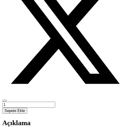
Türkiye
Cumhuriyeti'nin
Sepete Ekle
Yüz
Yıllık
Açıklama
Kimlik