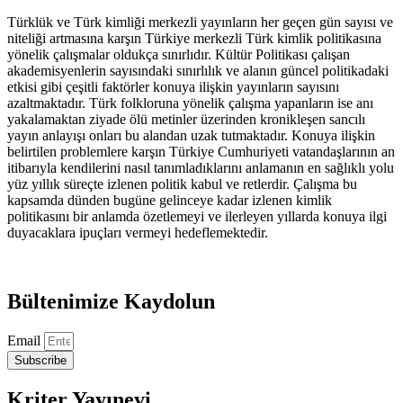
Politikası
adet
Türklük ve Türk kimliği merkezli yayınların her geçen gün sayısı ve
niteliği artmasına karşın Türkiye merkezli Türk kimlik politikasına
yönelik çalışmalar oldukça sınırlıdır. Kültür Politikası çalışan
akademisyenlerin sayısındaki sınırlılık ve alanın güncel politikadaki
etkisi gibi çeşitli faktörler konuya ilişkin yayınların sayısını
azaltmaktadır. Türk folkloruna yönelik çalışma yapanların ise anı
yakalamaktan ziyade ölü metinler üzerinden kronikleşen sancılı
yayın anlayışı onları bu alandan uzak tutmaktadır. Konuya ilişkin
belirtilen problemlere karşın Türkiye Cumhuriyeti vatandaşlarının an
itibarıyla kendilerini nasıl tanımladıklarını anlamanın en sağlıklı yolu
yüz yıllık süreçte izlenen politik kabul ve retlerdir. Çalışma bu
kapsamda dünden bugüne gelinceye kadar izlenen kimlik
politikasını bir anlamda özetlemeyi ve ilerleyen yıllarda konuya ilgi
duyacaklara ipuçları vermeyi hedeflemektedir.
Bültenimize Kaydolun
Email
Subscribe
Kriter Yayınevi