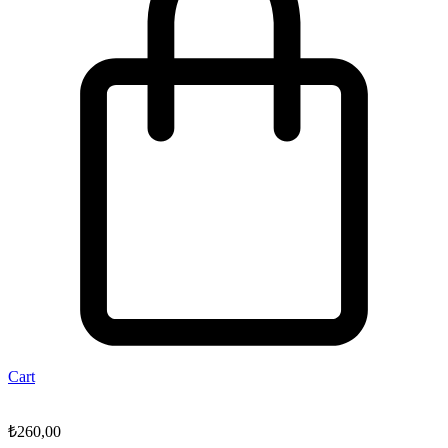
Cart
₺
260,00