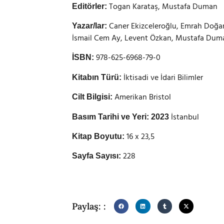
Togan Karataş, Mustafa Duman
Editörler:
Caner Ekizceleroğlu, Emrah Doğa
Yazar/lar:
İsmail Cem Ay, Levent Özkan, Mustafa Duma
978-625-6968-79-0
İSBN:
İktisadi ve İdari Bilimler
Kitabın Türü:
Amerikan Bristol
Cilt Bilgisi:
İstanbul
Basım Tarihi ve Yeri: 2023
16 x 23,5
Kitap Boyutu:
228
Sayfa Sayısı:
Paylaş: :