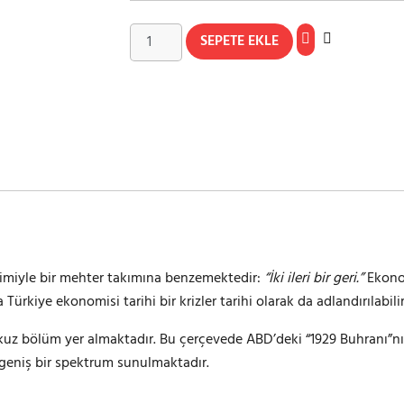
SEPETE EKLE
imiyle bir mehter takımına benzemektedir:
“İki ileri bir geri.”
Ekonom
ürkiye ekonomisi tarihi bir krizler tarihi olarak da adlandırılabilir
okuz bölüm yer almaktadır. Bu çerçevede ABD’deki “1929 Buhranı”nı
geniş bir spektrum sunulmaktadır.