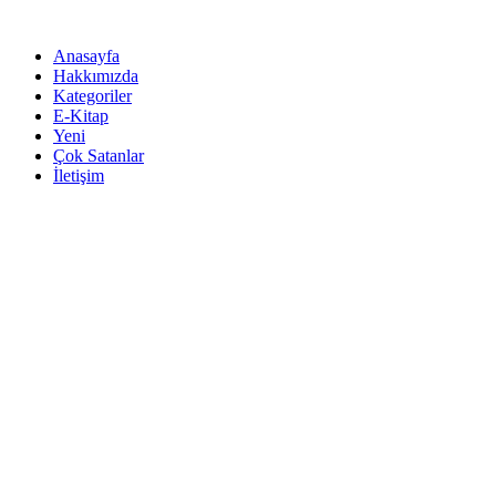
İçeriğe
atla
Anasayfa
Hakkımızda
Kategoriler
E-Kitap
Yeni
Çok Satanlar
İletişim