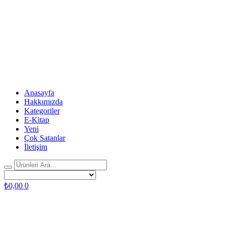
Anasayfa
Hakkımızda
Kategoriler
E-Kitap
Yeni
Çok Satanlar
İletişim
₺
0,00
0