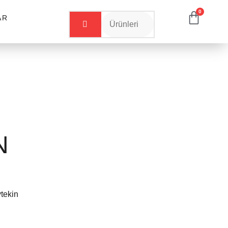
0
AR
N
tekin