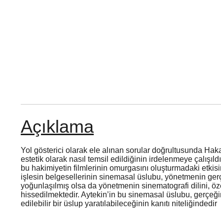
Açıklama
Yol gösterici olarak ele alınan sorular doğrultusunda Haka
estetik olarak nasıl temsil edildiğinin irdelenmeye çalışı
bu hakimiyetin filmlerinin omurgasını oluşturmadaki etkis
işlesin belgesellerinin sinemasal üslubu, yönetmenin gerçe
yoğunlaşılmış olsa da yönetmenin sinematografi dilini, öz
hissedilmektedir. Aytekin’in bu sinemasal üslubu, gerçeğin
edilebilir bir üslup yaratılabileceğinin kanıtı niteliğindedir