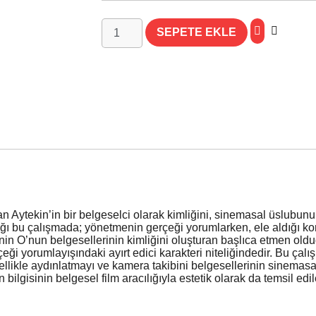
SEPETE EKLE
n Aytekin’in bir belgeselci olarak kimliğini, sinemasal üslubunu
ldığı bu çalışmada; yönetmenin gerçeği yorumlarken, ele aldığı k
inin O’nun belgesellerinin kimliğini oluşturan başlıca etmen old
ği yorumlayışındaki ayırt edici karakteri niteliğindedir. Bu çalı
ellikle aydınlatmayı ve kamera takibini belgesellerinin sinemasa
 bilgisinin belgesel film aracılığıyla estetik olarak da temsil e