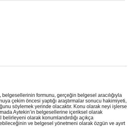
, belgesellerinin formunu, gerçeğin belgesel aracılığıyla
onuya çekim öncesi yaptığı araştırmalar sonucu hakimiyeti,
uğunu söylemek yerinde olacaktır. Konu olarak neyi işlerse
şmada Aytekin’in belgesellerine içeriksel olarak
l belirleyeni olarak konumlandırdığı açıkça
dilebileceğinin ve belgesel yönetmeni olarak özgün ve ayırt