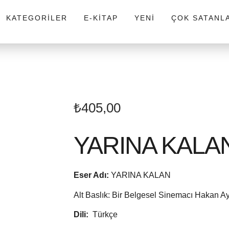
KATEGORILER
E-KITAP
YENI
ÇOK SATANL
₺
405,00
YARINA KALA
Eser Adı:
YARINA KALAN
Alt Baslık: Bir Belgesel Sinemacı Hakan Ay
Dili:
Türkçe