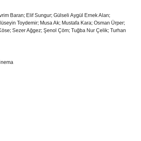
vrim Baran; Elif Sungur; Gülseli Aygül Ernek Alan;
Hüseyin Toydemir; Musa Ak; Mustafa Kara; Osman Ürper;
öse; Sezer Ağgez; Şenol Çöm; Tuğba Nur Çelik; Turhan
Sinema