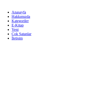
İçeriğe
atla
Anasayfa
Hakkımızda
Kategoriler
E-Kitap
Yeni
Çok Satanlar
İletişim