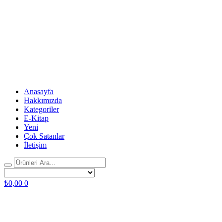
Anasayfa
Hakkımızda
Kategoriler
E-Kitap
Yeni
Çok Satanlar
İletişim
₺
0,00
0