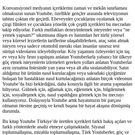
Tüketim-
1
Konvansiyonel medyanın içeriklerini zaman ve mekân sınırlaması
adet
olmaksızın sunan Youtube, özellikle gençler arasında televizyonun
tahtını çoktan ele geçirdi. Ebeveynler çocuklarını oyalamak için
çizgi filmleri ve çocuklara yönelik çok çeşitli içerikleri bu mecradan
takip ediyorlar. Farklı mutfakları deneyimlemek isteyenler veya “ne
yemek yapsam?” sıkıntısına düşen ev hanımları her türlü yöresel
veya küresel lezzetlerin tariflerine ulaşabilirlerken, araç satın almak
isteyen veya sadece otomobil merakı olan insanlar sınırsız test
sürüşü videolarını izleyebiliyorlar. Köy yaşamını özleyenler için taş
ev veya köy fırını yapılışını anlatan Youtuberlarla yabancı bir ülkeye
göç etmek isteyenlerin izlemeleri gereken yolları anlatan Youtuberlar
aynı oynatma listesinde yan yana veya alt alta sıralanabiliyor. Satın
aldığımız bir ürünün nasıl kurulacağını veya saksıdaki çiçeğimize
bulaşan bir hastalıktan nasıl kurtulacağımızı anlatan birçok videonun
Youtube’da bizi beklediğini, daha konuyla ilgili bir arama yapmadan
biliyoruz. Gülmek için, ağlamak için, eğlenmek için, bilgilenmek
için, sosyalleşmek için, nasıl yapıldığını görmek için bu mecrayı
kullanıyoruz. Dolayısıyla Youtube artık hayatımızın bir parçası
olmanın ötesine geçmiş ve kendi başına bir hayat akışına dönüşmüş
durumda.
Bu kitap Youtube Türkiye’de üretilen içerikleri farklı bakış açıları ve
farklı yöntemlerle analiz etmeye çalışmaktadır. Siyasal
toplumsallaşma, mizahla toplumsallaşma, Türk Youtuberler, göç ve