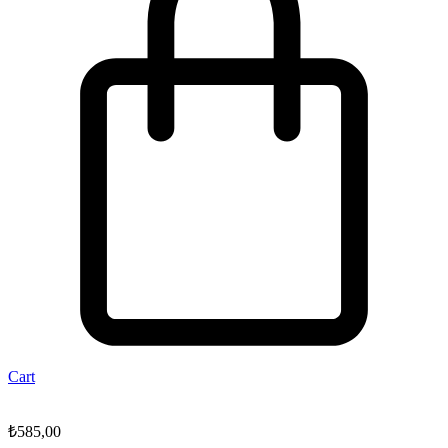
Cart
₺
585,00