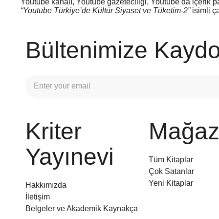
Youtube kanalı, Youtube gazeteciliği, Youtube’da içerik p
“Youtube Türkiye’de Kültür Siyaset ve Tüketim-2”
isimli ç
Bültenimize Kaydo
Kriter
Mağaz
Yayınevi
Tüm Kitaplar
Çok Satanlar
Yeni Kitaplar
Hakkımızda
İletişim
Belgeler ve Akademik Kaynakça