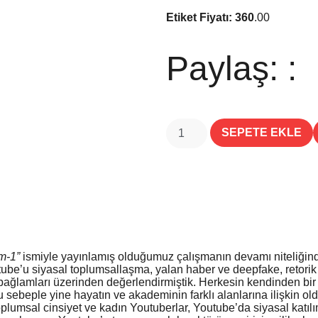
Etiket Fiyatı: 360
.00
Paylaş: :
SEPETE EKLE
m-1”
ismiyle yayınlamış olduğumuz çalışmanın devamı niteliğinded
ube’u siyasal toplumsallaşma, yalan haber ve deepfake, retorik
lamları üzerinden değerlendirmiştik. Herkesin kendinden bir şey
sebeple yine hayatın ve akademinin farklı alanlarına ilişkin oldu
toplumsal cinsiyet ve kadın Youtuberlar, Youtube’da siyasal katıl