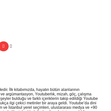
ir. İlk kitabımızda, hayatın bütün alanlarının
 ve argümantasyon, Youtuberlık, mizah, göç, çalışma
ler bulduğu ve farklı içeriklerin takip edildiği Youtube
kça ilgi çekici metinler bir araya geldi. Youtube’da dini
ım ve İstanbul yerel seçimleri, uluslararası medya ve +90