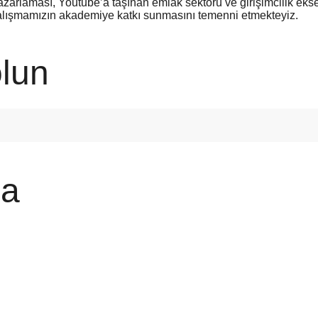
azarlaması, Youtube’a taşınan emlak sektörü ve girişimcilik eks
alışmamızın akademiye katkı sunmasını temenni etmekteyiz.
lun
a