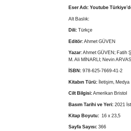
Eser Adı: Youtube Türkiye’d
Alt Baslık:
Dili:
Türkçe
Editör
: Ahmet GÜVEN
Yazar
: Ahmet GÜVEN; Fatih 
M. Ali MİNARLI; Nevin ARV
İSBN:
978-625-7669-41-2
Kitabın Türü:
İletişim, Medya
Cilt Bilgisi:
Amerikan Bristol
Basım Tarihi ve Yeri:
2021 İs
Kitap Boyutu:
16 x 23,5
Sayfa Sayısı:
366