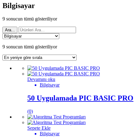
Bilgisayar
En
9 sonucun tümü gösteriliyor
yeniye
göre
Ara...
sıralandı
En
9 sonucun tümü gösteriliyor
yeniye
göre
sıralandı
Devamını oku
Bilgisayar
50 Uygulamada PIC BASIC PRO
(0)
Sepete Ekle
Bilgisayar