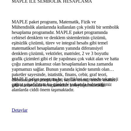
MAPLE İLE SEMBOLİK HESAPLAMA
MAPLE paket programı, Matematik, Fizik ve
Mühendislik alanlarında kullanılan çok yönlü bir sembolik
hesaplama programıdır. MAPLE paket programında
cebirsel denklem ve denklem sistemlerinin çözümü,
eşitsizlik çözümü, türev ve integral hesabı gibi temel
matematiksel hesaplamaların yanında diferansiyel
denklem çözümü, vektörler, matrisler, 2 ve 3 boyutlu
grafik çizimleri gibi el ile yapılması çok vakit alan ve hatta
çoğu zaman imkansız olan hesaplamaları kısa zamanda
yapmamızı sağlar. Bunun yanında içinde tanımlı olan
paketler sayesinde, istatistik, finans, cebir, graf teori,
MAPLE paket programı bu özellikleri sayesinde teknoloji
diferansiyel geometri, logic, sayılar teorisi, tensör analizi
çağını yaşadığımız bu günlerde yukarıda bahsettiğimiz
gibi alanlarda da hesaplamaları kolaylaştırmaktadır.
alanlarda ciddi önem taşımaktadır.
Detaylar