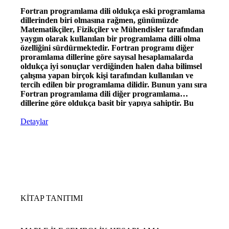
Fortran programlama dili oldukça eski programlama
dillerinden biri olmasına rağmen, günümüzde
Matematikçiler, Fizikçiler ve Mühendisler tarafından
yaygın olarak kullanılan bir programlama dilli olma
özelliğini sürdürmektedir. Fortran programı diğer
proramlama dillerine göre sayısal hesaplamalarda
oldukça iyi sonuçlar verdiğinden halen daha bilimsel
çalışma yapan birçok kişi tarafından kullanılan ve
tercih edilen bir programlama dilidir. Bunun yanı sıra
Fortran programlama dili diğer programlama
dillerine göre oldukça basit bir yapıya sahiptir. Bu
yönü programlamayla yeni tanışanlar için bir
avantajdır. (Arka Kapak)
Detaylar
KİTAP TANITIMI