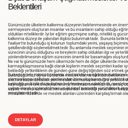
Beklentileri
Günümüzde ülkelerin kalkınma düzeyinin belirlenmesinde en önemli 
sermayesini oluşturan insanlar ve bu insanların sahip olduğu eğit
oldukları niteliklerdir. İyi bir eğitim geçmişine sahip, nitelikli iş 
kalkınma düzeyi ile yakından ilişkisi bulunmaktadır. Bununla birli
faaliyette bulunduğu iş kolunun toplumdaki yerini, yaşayış biçimini,
şekillendirdiği söylenebilmektedir. Bu anlamda meslek seçiminin in
sürecinin ürünü olduğunu ve bireylerin sahip oldukları ilgi ve yeter
yönlendirilmesinin eğitim sürecinin önemli bir basamağını oluştu
Ne var ki günümüzde hem ülkemizde hem de diğer ülkelerde meslek 
karmaşıklaşmasına bağlı olarak kişilerin meslek seçimleri kadar i
beklediği yetkinliklerin de günden güne değiştiğinden söz etmek 
Bu kapsamda mevcut çalışma; özel sektör ve eğitim kurumlarının i
bulunduğumuz dijital dönemde meslek elamanlarından beklenen mesl
elemanlarının istihdam alanlarından birini oluşturan özel sektör k
sektöre kazandırılacak yeni meslek elemanlarının doğru yetkinlik düz
beklediği yetkinlik düzeylerinin belirlenmesine odaklanan, meslek e
kaynağının ve üretimde kalitenin arttırılması önemlidir. Bu amaç
uygun olarak yapılandırılması ve iki taraf arasında yürütülecek eşg
sektör meslek uzmanlarının adaylardan beklediği yetkinlikler belirl
amaçlamaktadır.
meslekler özelinde ve meslek alanları üzerinden karşılaştırmalı ol
DETAYLAR