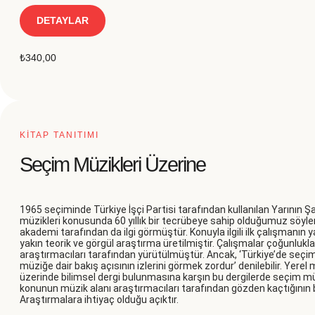
DETAYLAR
₺
340,00
KİTAP TANITIMI
Seçim Müzikleri Üzerine
1965 seçiminde Türkiye İşçi Partisi tarafından kullanılan Yarının Şa
müzikleri konusunda 60 yıllık bir tecrübeye sahip olduğumuz söylene
akademi tarafından da ilgi görmüştür. Konuyla ilgili ilk çalışmanın 
yakın teorik ve görgül araştırma üretilmiştir. Çalışmalar çoğunlukla s
araştırmacıları tarafından yürütülmüştür. Ancak, ‘Türkiye’de seçim 
müziğe dair bakış açısının izlerini görmek zordur’ denilebilir. Yerel 
üzerinde bilimsel dergi bulunmasına karşın bu dergilerde seçim m
konunun müzik alanı araştırmacıları tarafından gözden kaçtığının bi
Araştırmalara ihtiyaç olduğu açıktır.