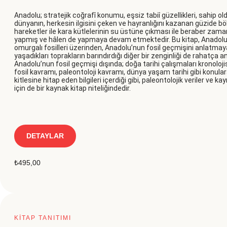
Anadolu; stratejik coğrafî konumu, eşsiz tabiî güzellikleri, sahip old
dünyanın, herkesin ilgisini çeken ve hayranlığını kazanan güzide bölg
hareketler ile kara kütlelerinin su üstüne çıkması ile beraber zaman
yapmış ve hâlen de yapmaya devam etmektedir. Bu kitap, Anadolu
omurgalı fosilleri üzerinden, Anadolu’nun fosil geçmişini anlatmay
yaşadıkları toprakların barındırdığı diğer bir zenginliği de rahatça an
Anadolu’nun fosil geçmişi dışında; doğa tarihi çalışmaları kronolojis
fosil kavramı, paleontoloji kavramı, dünya yaşam tarihi gibi konular
kitlesine hitap eden bilgileri içerdiği gibi, paleontolojik veriler ve ka
için de bir kaynak kitap niteliğindedir.
DETAYLAR
₺
495,00
KİTAP TANITIMI