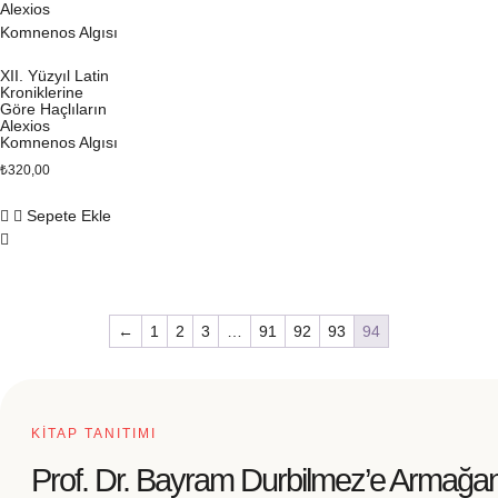
XII. Yüzyıl Latin
Kroniklerine
Göre Haçlıların
Alexios
Komnenos Algısı
₺
320,00
Sepete Ekle
←
1
2
3
…
91
92
93
94
KİTAP TANITIMI
Prof. Dr. Bayram Durbilmez’e Armağan -