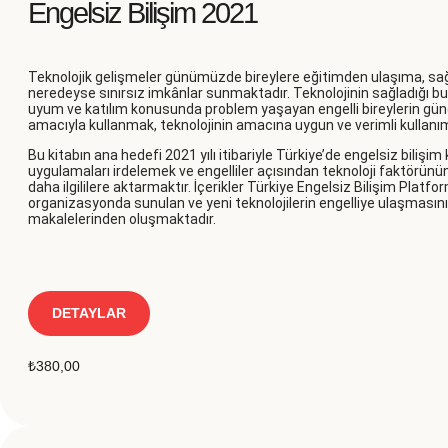
Engelsiz Bilişim 2021
Teknolojik gelişmeler günümüzde bireylere eğitimden ulaşıma, sa
neredeyse sınırsız imkânlar sunmaktadır. Teknolojinin sağladığı bu
uyum ve katılım konusunda problem yaşayan engelli bireylerin günd
amacıyla kullanmak, teknolojinin amacına uygun ve verimli kullanı
Bu kitabın ana hedefi 2021 yılı itibariyle Türkiye’de engelsiz bilişim
uygulamaları irdelemek ve engelliler açısından teknoloji faktörünü
daha ilgililere aktarmaktır. İçerikler Türkiye Engelsiz Bilişim Plat
organizasyonda sunulan ve yeni teknolojilerin engelliye ulaşmasını s
makalelerinden oluşmaktadır.
DETAYLAR
₺
380,00