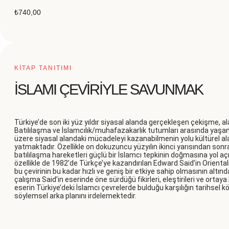
₺
740,00
KİTAP TANITIMI
İSLAMI ÇEVİRİYLE SAVUNMAK
Türkiye’de son iki yüz yıldır siyasal alanda gerçekleşen çekişme, 
Batılılaşma ve İslamcılık/muhafazakarlık tutumları arasında yaş
üzere siyasal alandaki mücadeleyi kazanabilmenin yolu kültürel a
yatmaktadır. Özellikle on dokuzuncu yüzyılın ikinci yarısından s
batılılaşma hareketleri güçlü bir İslamcı tepkinin doğmasına yol açm
özellikle de 1982’de Türkçe’ye kazandırılan Edward Said’in Oriental
bu çevirinin bu kadar hızlı ve geniş bir etkiye sahip olmasının altı
çalışma Said’in eserinde öne sürdüğü fikirleri, eleştirileri ve orta
eserin Türkiye’deki İslamcı çevrelerde bulduğu karşılığın tarihsel kö
söylemsel arka planını irdelemektedir.