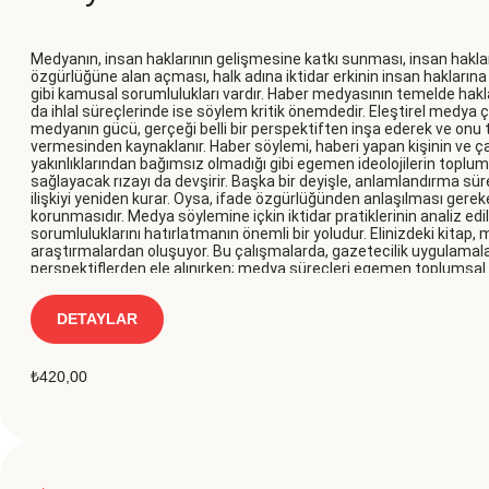
Medyanın, insan haklarının gelişmesine katkı sunması, insan hakları 
özgürlüğüne alan açması, halk adına iktidar erkinin insan haklarına
gibi kamusal sorumlulukları vardır. Haber medyasının temelde haklarl
da ihlal süreçlerinde ise söylem kritik önemdedir. Eleştirel medya ça
medyanın gücü, gerçeği belli bir perspektiften inşa ederek ve onu
vermesinden kaynaklanır. Haber söylemi, haberi yapan kişinin ve ça
yakınlıklarından bağımsız olmadığı gibi egemen ideolojilerin toplu
sağlayacak rızayı da devşirir. Başka bir deyişle, anlamlandırma süreçl
ilişkiyi yeniden kurar. Oysa, ifade özgürlüğünden anlaşılması ger
korunmasıdır. Medya söylemine içkin iktidar pratiklerinin analiz 
sorumluluklarını hatırlatmanın önemli bir yoludur. Elinizdeki kita
araştırmalardan oluşuyor. Bu çalışmalarda, gazetecilik uygulamaları 
perspektiflerden ele alınırken; medya süreçleri egemen toplumsal
analiz edilmektedir.
DETAYLAR
₺
420,00