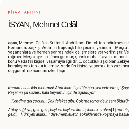
KİTAP TANITIMI
İSYAN, Mehmet Celâl
İsyan
, Mehmet Celâl’in Sultan II. Abdülhamit’in tahtan indirilmesi
Romanda, başkişi Vedat’ın trajik aşk hikayesinin yanında II. Meşrut
yaşananlara ve hemen sonrasındaki gelişmelere yer verilmiştir. Ve
rağmen Meşrutiyet’in ilânını görmüş şanslı muhalif aydınlardandır
konu Vedat’ın kişisel yaşamıyla ilgilidir. O, çocukluk aşkı olan Zekiye
karşılaşmaktan kurtulamaz. Vedat’ın kişisel yaşamı kitap yazarını
duygusal mizacından izler taşır.
Kanunuesasi ilân olunmuş! Abdülhamit çaldığı hürriyeti iade etmiş! Şaş
Paşa’nın şu sözleri, hâlâ beynimin içinde uğulduyor:
– Kendine gel çocuk!.. Çok felâket gibi. Çok meserret de insanı öldürür
Ağlaya ağlaya, güle güle, haykıra haykıra âdeta, ihtinak-ı rahim
[1]
nöbeti g
geldi!.. Hürriyeti aldık!.. ” diye memleketin sokaklarında koşmaya başla