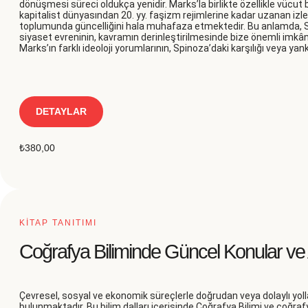
dönüşmesi süreci oldukça yenidir. Marks’la birlikte özellikle vücut
kapitalist dünyasından 20. yy. faşizm rejimlerine kadar uzanan 
toplumunda güncelliğini hala muhafaza etmektedir. Bu anlamda, Sp
siyaset evreninin, kavramın derinleştirilmesinde bize önemli imkân
Marks’ın farklı ideoloji yorumlarının, Spinoza’daki karşılığı veya yan
DETAYLAR
₺
380,00
KİTAP TANITIMI
Coğrafya Biliminde Güncel Konular ve 
Çevresel, sosyal ve ekonomik süreçlerle doğrudan veya dolaylı yollar
bulunmaktadır. Bu bilim dalları içerisinde Coğrafya Bilimi ve coğrafy