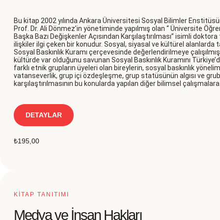
Bu kitap 2002 yılında Ankara Üniversitesi Sosyal Bilimler Enstitüs
Prof. Dr. Ali Dönmez’in yönetiminde yapılmış olan “ Üniversite Öğre
Başka Bazı Değişkenler Açısından Karşılaştırılması” isimli doktora t
ilişkiler ilgi çeken bir konudur. Sosyal, siyasal ve kültürel alanlarda
Sosyal Baskınlık Kuramı çerçevesinde değerlendirilmeye çalışılmıştı
kültürde var olduğunu savunan Sosyal Baskınlık Kuramını Türkiye’
farklı etnik grupların üyeleri olan bireylerin, sosyal baskınlık yönelim
vatanseverlik, grup içi özdeşleşme, grup statüsünün algısı ve gruba
karşılaştırılmasının bu konularda yapılan diğer bilimsel çalışmala
DETAYLAR
₺
195,00
KİTAP TANITIMI
Medya ve İnsan Hakları