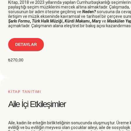
Kitap, 2018 ve 2023 yıllarında yapılan Cumhurbaşkanlığı seçimleri
paylaştığı seçim müziklerini mercek altına almaktadır. Çalışmada, 
sorusunun bir adım ötesine geçilmiş ve
Neden?
sorusuna da cevap 
iletişim ve müzik ekseninde kavramsal ve tarihsel bir çerçeve su
Şarkı Formu
,
Türk Halk Müziği
,
Kürdi Makamı
,
Marş
ve
Maskülen Ya
açmaktadır. Çalışmanın alana eleştirel bir bakış açısı kazandırmas
DETAYLAR
₺
270,00
KİTAP TANITIMI
Aile İçi Etkileşimler
Aile, kadın ile erkeğin birlikteliğinin sonucunda oluşmuştur. Üreme k
evliliği ve bu evliliğin meyvesi olan çocuklar aileyi, aile de sosyoloj