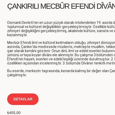
ÇANKIRILI MECBÛR EFENDİ DÎVÂN
Osmanlı Devleti’nin en uzun yüzyılı olarak nitelendirilen 19. asırda d
toplumsal ve kültürel değişiklikler gerçekleştirmiştir. Özellikle kü
zihniyet değişikliğini gerçekleştirmiş, akabinde kültüre, sanata ve
kazanmıştır.
Mecbûr Efendi ilmî ve kültürel kırılmaların olduğu, zihniyet dönü
asrında, Çankırı’da medresede müderris, mektepte muallim, tekke
şair olarak kendini gösterir. Onun dinî, ilmî ve edebî eserleri bulu
yönünü ortaya koyan dîvânı ele alınmıştır. Bu çalışma 3 bölümden
Efendi’nin hayatı, eserleri ve edebî kişiliği üzerinde durulmuştur. 2.
özellikleri açısından incelenmiştir. 3. bölümde Dîvânın tenkitli metn
Bu eserde, merkezin taşrasında, kenarda kalmış bir değer olan Ça
çalışılmıştır.
DETAYLAR
₺
455,00