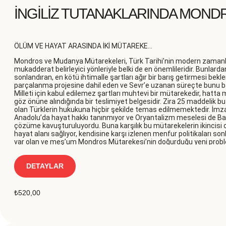
İNGİLİZ TUTANAKLARINDA MON
ÖLÜM VE HAYAT ARASINDA İKİ MÜTAREKE…
Mondros ve Mudanya Mütarekeleri, Türk Tarihi’nin modern zamanlar
mukadderat belirleyici yönleriyle belki de en önemlileridir. Bunlardan
sonlandıran, en kötü ihtimalle şartları ağır bir barış getirmesi bekle
parçalanma projesine dahil eden ve Sevr’e uzanan süreçte bunu baş
Milleti için kabul edilemez şartları muhtevi bir mütarekedir, hatta 
göz önüne alındığında bir teslimiyet belgesidir. Zira 25 maddelik bu
olan Türklerin hukukuna hiçbir şekilde temas edilmemektedir. İmz
Anadolu’da hayat hakkı tanınmıyor ve Oryantalizm meselesi de Batıl
çözüme kavuşturuluyordu. Buna karşılık bu mütarekelerin ikincisi ol
hayat alanı sağlıyor, kendisine karşı izlenen menfur politikaları s
var olan ve meş’um Mondros Mütarekesi’nin doğurduğu yeni proble
sonuçlandırılan Türk Milli Mücadelesi’yle ortadan kaldırılıyor ve
zaferi taçlandırıyordu. Türk Milleti için bir son ve yeni bir başlan
Mütarekeleri, bugüne kadar bazı eserlerde tam metin olarak bilim 
DETAYLAR
kitap, bu iki mütarekeye ait İngilizlerin bizzat tuttukları zabıtların
oluşturulmuştur ve İngiliz tutanaklarının ilk kez tam metin olara
etmektedir.
₺
520,00