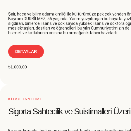
Şair, hoca ve bilim adamı kimliği ile kültürümüze pek çok yönden ön
Bayram DURBİLMEZ, 55 yaşında. Yarım yüzyılı aşan bu hayata yüzlerc
sığdıran, binlerce lisans ve çok sayıda yüksek lisans ve doktora ö
meslektaşları, dostları ve öğrencileri, bu yılın Cumhuriyetimizin de
hizmet ve katkılarının anısına bu armağan kitabını hazırladı.
DETAYLAR
₺
1.000,00
KİTAP TANITIMI
Sigorta Sahtecilik ve Suistimalleri Üzer
Bu araştırmada; toplumun sigorta sahtecilik ve suistimallerine bak