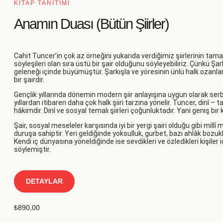
KİTAP TANITIMI
Anamın Duası (Bütün Şiirler)
Cahit Tuncer’in çok az örneğini yukarıda verdiğimiz şiirlerinin tam
söyleşileri olan sıra üstü bir şair olduğunu söyleyebiliriz. Çünkü Şar
geleneği içinde büyümüştür. Şarkışla ve yöresinin ünlü halk ozanları
bir şairdir.
Gençlik yıllarında dönemin modern şiir anlayışına uygun olarak serbe
yıllardan itibaren daha çok halk şiiri tarzına yönelir. Tuncer, dinî – 
hâkimdir. Dinî ve sosyal temalı şiirleri çoğunluktadır. Yani geniş bir
Şair, sosyal meseleler karşısında iyi bir yergi şairi olduğu gibi millî 
duruşa sahiptir. Yeri geldiğinde yoksulluk, gurbet, bazı ahlâk bozuk
Kendi iç dünyasına yöneldiğinde ise sevdikleri ve özledikleri kişiler iç
söylemiştir.
DETAYLAR
₺
890,00