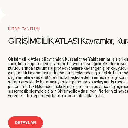
KİTAP TANITIMI
GİRİŞİMCİLİK ATLASI Kavramlar, Kura
Girişimcilik Atlası: Kavramlar, Kuramlar ve Yaklaşımlar,
sizleri g
tanıştıran, kapsamlı ve pratik bir başvuru kaynağıdır. Akademisyen
kurucularından kurumsal profesyonellere kadar geniş bir okuyucu k
girişimcilik kavramlarının tarihsel kökenlerinden güncel dijital tren
uygulamalara kadar 80’den fazla başlıkta derinlemesine bilgi sunma
somut örneklerle harmanlayarak öğrenmeyi kolaylaştırır. İş modeli
pazarlama taktiklerinden hukuki süreçlere, inovasyondan girişimcil
sistematik biçimde ele alır. Girişimcilik Atlası, yeni fikirlerinizi 
verecek, stratejik bir yol haritası için rehber olacaktır.
DETAYLAR