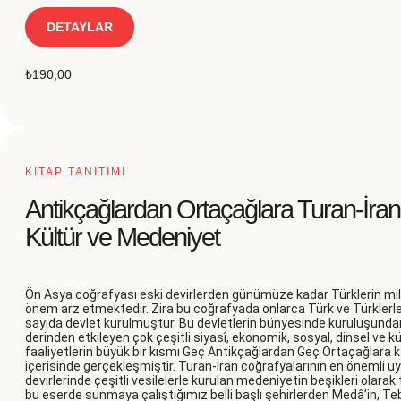
DETAYLAR
₺
190,00
KİTAP TANITIMI
Antikçağlardan Ortaçağlara Turan-İran
Kültür ve Medeniyet
Ön Asya coğrafyası eski devirlerden günümüze kadar Türklerin mill
önem arz etmektedir. Zira bu coğrafyada onlarca Türk ve Türklerl
sayıda devlet kurulmuştur. Bu devletlerin bünyesinde kuruluşunda
derinden etkileyen çok çeşitli siyasî, ekonomik, sosyal, dinsel ve k
faaliyetlerin büyük bir kısmı Geç Antikçağlardan Geç Ortaçağlara
içerisinde gerçekleşmiştir. Turan-İran coğrafyalarının en önemli uyg
devirlerinde çeşitli vesilelerle kurulan medeniyetin beşikleri olarak
bu eserde sunmaya çalıştığımız belli başlı şehirlerden Medâ’in, Te