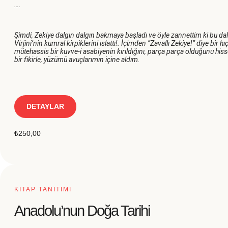
….
Şimdi, Zekiye dalgın dalgın bakmaya başladı ve öyle zannettim ki bu dalg
Virjini’nin kumral kirpiklerini ıslattı!. İçimden “Zavallı Zekiye!” diye bir
mütehassis bir kuvve-i asabiyenin kırıldığını, parça parça olduğunu hisset
bir fikirle, yüzümü avuçlarımın içine aldım.
DETAYLAR
₺
250,00
KİTAP TANITIMI
Anadolu’nun Doğa Tarihi