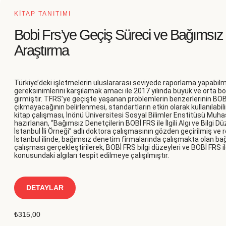
KİTAP TANITIMI
Bobi Frs’ye Geçiş Süreci ve Bağımsız 
Araştırma
Türkiye’deki işletmelerin uluslararası seviyede raporlama yapab
gereksinimlerini karşılamak amacı ile 2017 yılında büyük ve orta bo
girmiştir. TFRS’ye geçişte yaşanan problemlerin benzerlerinin BOB
çıkmayacağının belirlenmesi, standartların etkin olarak kullanılabili
kitap çalışması, İnönü Üniversitesi Sosyal Bilimler Enstitüsü Mu
hazırlanan, “Bağımsız Denetçilerin BOBİ FRS ile İlgili Algı ve Bilgi D
İstanbul İli Örneği” adlı doktora çalışmasının gözden geçirilmiş ve 
İstanbul ilinde, bağımsız denetim firmalarında çalışmakta olan ba
çalışması gerçekleştirilerek, BOBİ FRS bilgi düzeyleri ve BOBİ FRS ile
konusundaki algıları tespit edilmeye çalışılmıştır.
DETAYLAR
₺
315,00