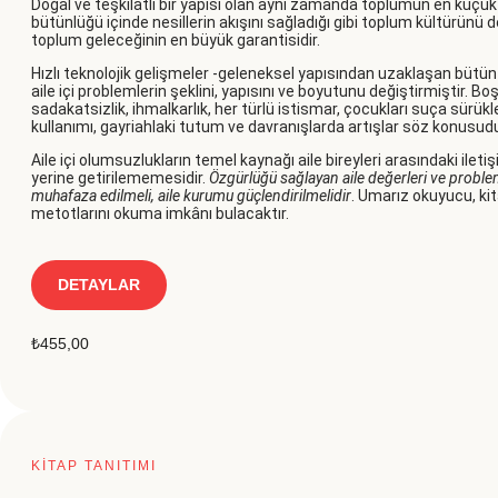
Doğal ve teşkilatlı bir yapısı olan aynı zamanda toplumun en küçük bi
bütünlüğü içinde nesillerin akışını sağladığı gibi toplum kültürünü d
toplum geleceğinin en büyük garantisidir.
Hızlı teknolojik gelişmeler -geleneksel yapısından uzaklaşan bütün
aile içi problemlerin şeklini, yapısını ve boyutunu değiştirmiştir. Boş
sadakatsizlik, ihmalkarlık, her türlü istismar, çocukları suça sü
kullanımı, gayriahlaki tutum ve davranışlarda artışlar söz konusudu
Aile içi olumsuzlukların temel kaynağı aile bireyleri arasındaki iletişi
yerine getirilememesidir.
Özgürlüğü sağlayan aile değerleri ve probl
muhafaza edilmeli, aile kurumu güçlendirilmelidir
. Umarız okuyucu, kit
metotlarını okuma imkânı bulacaktır.
DETAYLAR
₺
455,00
KİTAP TANITIMI