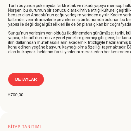
Tarih boyunca çok sayıda farklı etnik ve itikadi yapıya mensup hal
Norşen, bu durumun bir sonucu olarak ihtiva ettiği kültürel çeşitlilik
benzer olan Anadolu’nun çoğu yerleşim yerinden ayrılır. Kadim yer
kalbinde, verimli arazilerle çevrelenmiş bir konumda bulunan bu beld
yapısı ile değil doğal güzellikleri ile de ön plana çıkan bir coğrafyada
Sungu’nun yerleşim yeri olduğu ilk dönemden günümüze; tarihi, kültür
yapısı, iktisadî durumu ve yerel yönetim geçmişi gibi geniş bir konu 
ilim dallarından mütehassısların akademik titizliğiyle hazırlanmış 
konu edinen yegâne başvuru kaynağı olma özelliği taşımaktadır. Bütü
olan bu kaynak, beldenin farklı yönlerini merak eden her kesimden 
DETAYLAR
₺
700,00
KİTAP TANITIMI