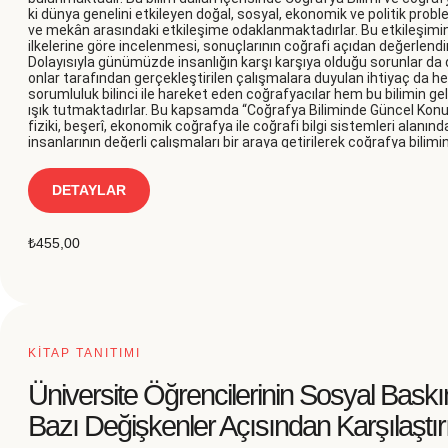
ki dünya genelini etkileyen doğal, sosyal, ekonomik ve politik prob
ve mekân arasındaki etkileşime odaklanmaktadırlar. Bu etkileşimin 
ilkelerine göre incelenmesi, sonuçlarının coğrafi açıdan değerlend
Dolayısıyla günümüzde insanlığın karşı karşıya olduğu sorunlar d
onlar tarafından gerçekleştirilen çalışmalara duyulan ihtiyaç da h
sorumluluk bilinci ile hareket eden coğrafyacılar hem bu bilimin g
ışık tutmaktadırlar. Bu kapsamda “Coğrafya Biliminde Güncel Konula
fiziki, beşerî, ekonomik coğrafya ile coğrafi bilgi sistemleri alanın
insanlarının değerli çalışmaları bir araya getirilerek coğrafya bilim
DETAYLAR
₺
455,00
KİTAP TANITIMI
Üniversite Öğrencilerinin Sosyal Baskı
Bazı Değişkenler Açısından Karşılaştır