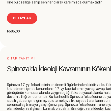
Hire bu özelliğe sahip şehirler olarak karşımızda durmaktadır.
DETAYLAR
₺
585,00
KİTAP TANITIMI
Spinoza’da İdeoloji Kavramının Kökenl
Spinoza 17. yy. felsefesinin en önemli figürlerinden biridir ve bu fe
kriz dönemi içinde konumlanır. 17. yy. kapitalizmin yavaş yavaş tar
görüşünün kamusal alanda yaygınlaştığı fakat siyasal alanda hala
devam ettiği bir dönemdir. Bu tarihsellik Spinoza felsefesine de yan
ispatı çabası içine girmiş, epistemoloji, etik, siyaset alanlarını son
sorunsallaştırmaya çalıştığımız şey; Spinoza felsefesinin yine siy
olan ideoloji ile ilişkisini kurmak olacaktır. Bilindiği üzere İdeoloji