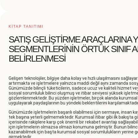
KİTAP TANITIMI
SATIŞ GELİŞTİRME ARAÇLARINA Y
SEGMENTLERİNİN ÖRTÜK SINIF AN
BELİRLENMESİ
Gelişen teknolojiler, bilgiye daha kolay ve hızlı ulaşılmasını sağlayar
artırmakta ve işletmelere yalnızca maddi değil aynı zamanda sosy
Günümüzde bilinçli tüketicilerin, sadece ucuz ve kaliteli hizmet ve
sosyal sorumluluk bilinci oluşmuş ve itibar seviyesi yüksek işletme
gözlemlenmektedir. Bu yüzden işletmeler, birçok alanda kurumsal 
uygulayarak paydaşlarının bu yöndeki beklentilerini karşılamaktadır
Günümüzde işletmelerin başarılı olabilmesi için sermaye, insan ka
tek başına yeterli gelmemektedir. Kurumsal itibar gibi ilk bakışt
içerisinde rakiplere karşı çok önemli bir rekabet avantajı sağlayabil
için işletmelerin olmazsa olmazı konumuna gelmiştir. Bunun bilinci
kazanabilmek için başta kurumsal sosyal sorumlulukların yerine ge
girmektedir.